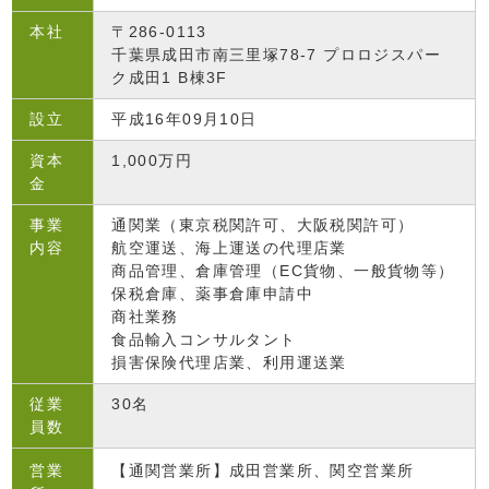
本社
〒286-0113
千葉県成田市南三里塚78-7 プロロジスパー
ク成田1 B棟3F
設立
平成16年09月10日
資本
1,000万円
金
事業
通関業（東京税関許可、大阪税関許可）
内容
航空運送、海上運送の代理店業
商品管理、倉庫管理（EC貨物、一般貨物等）
保税倉庫、薬事倉庫申請中
商社業務
食品輸入コンサルタント
損害保険代理店業、利用運送業
従業
30名
員数
営業
【通関営業所】成田営業所、関空営業所